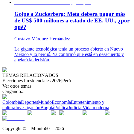
Golpe a Zuckerberg: Meta deberá pagar más
de US$ 500 millones a estado de EE. UU., ¿por
qué?
Gustavo Márquez Hernández
La gigante tecnológica tenía un proceso abierto en Nuevo
México y lo perdió. Ya confirmó que está en desacuerdo y
apelará la decisión.
TEMAS RELACIONADOS
Elecciones Presidenciales 2026
|
Perú
Ver otros temas
Cargando...
Colombia
Deportes
Mundo
Economía
Entretenimiento y
cultura
Investigación
Bogotá
Política
Judicial
Vida moderna
Copyright © – Minuto60 – 2026