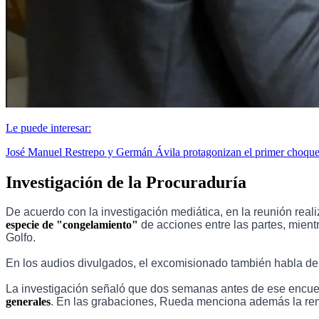
Le puede interesar:
José Manuel Restrepo y Germán Ávila protagonizan el primer choque
Investigación de la Procuraduría
De acuerdo con la investigación mediática, en la reunión rea
especie de "congelamiento"
de acciones entre las partes, mientr
Golfo.
En los audios divulgados, el excomisionado también habla de
La investigación señaló que dos semanas antes de ese encue
generales
. En las grabaciones, Rueda menciona además la remo