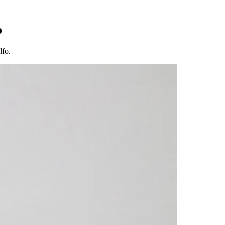
o
lfo.