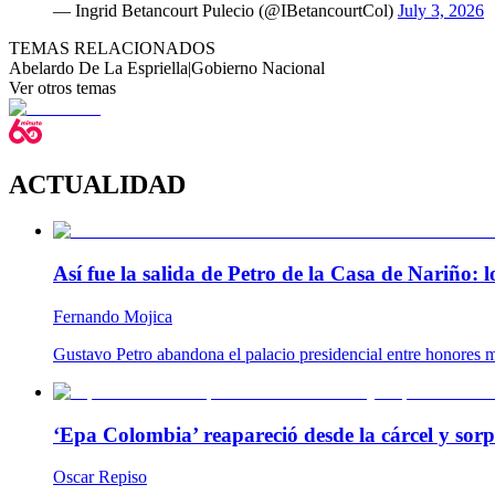
— Ingrid Betancourt Pulecio (@IBetancourtCol)
July 3, 2026
TEMAS RELACIONADOS
Abelardo De La Espriella
|
Gobierno Nacional
Ver otros temas
ACTUALIDAD
Así fue la salida de Petro de la Casa de Nariño:
Fernando Mojica
Gustavo Petro abandona el palacio presidencial entre honores m
‘Epa Colombia’ reapareció desde la cárcel y so
Oscar Repiso