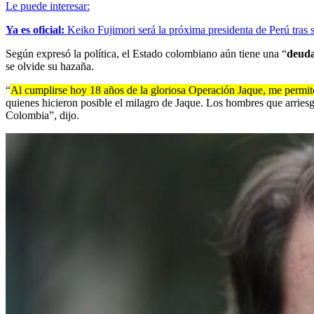
Le puede interesar:
Ya es oficial:
Keiko Fujimori será la próxima presidenta de Perú tras 
Según expresó la política, el Estado colombiano aún tiene una “
deuda
se olvide su hazaña.
“
Al cumplirse hoy 18 años de la gloriosa Operación Jaque, me permito
quienes hicieron posible el milagro de Jaque. Los hombres que arriesga
Colombia”, dijo.