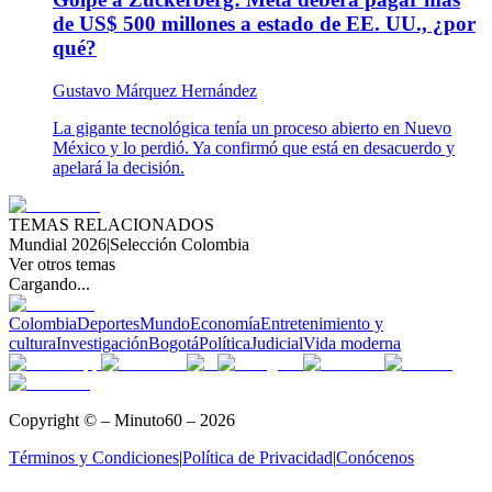
de US$ 500 millones a estado de EE. UU., ¿por
qué?
Gustavo Márquez Hernández
La gigante tecnológica tenía un proceso abierto en Nuevo
México y lo perdió. Ya confirmó que está en desacuerdo y
apelará la decisión.
TEMAS RELACIONADOS
Mundial 2026
|
Selección Colombia
Ver otros temas
Cargando...
Colombia
Deportes
Mundo
Economía
Entretenimiento y
cultura
Investigación
Bogotá
Política
Judicial
Vida moderna
Copyright © – Minuto60 – 2026
Términos y Condiciones
|
Política de Privacidad
|
Conócenos