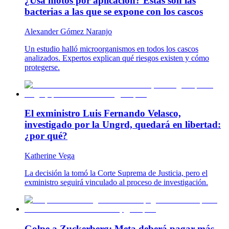
¿Usa motos por aplicación? Estas son las
bacterias a las que se expone con los cascos
Alexander Gómez Naranjo
Un estudio halló microorganismos en todos los cascos
analizados. Expertos explican qué riesgos existen y cómo
protegerse.
El exministro Luis Fernando Velasco,
investigado por la Ungrd, quedará en libertad:
¿por qué?
Katherine Vega
La decisión la tomó la Corte Suprema de Justicia, pero el
exministro seguirá vinculado al proceso de investigación.
Golpe a Zuckerberg: Meta deberá pagar más