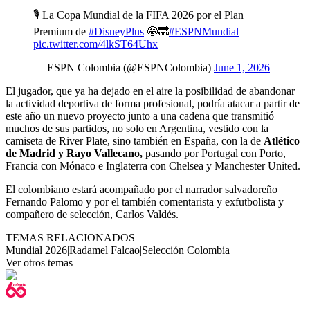
🎙️ La Copa Mundial de la FIFA 2026 por el Plan
Premium de
#DisneyPlus
🤩🔜
#ESPNMundial
pic.twitter.com/4lkST64Uhx
— ESPN Colombia (@ESPNColombia)
June 1, 2026
El jugador, que ya ha dejado en el aire la posibilidad de abandonar
la actividad deportiva de forma profesional, podría atacar a partir de
este año un nuevo proyecto junto a una cadena que transmitió
muchos de sus partidos, no solo en Argentina, vestido con la
camiseta de River Plate, sino también en España, con la de
Atlético
de Madrid y Rayo Vallecano,
pasando por Portugal con Porto,
Francia con Mónaco e Inglaterra con Chelsea y Manchester United.
El colombiano estará acompañado por el narrador salvadoreño
Fernando Palomo y por el también comentarista y exfutbolista y
compañero de selección, Carlos Valdés.
TEMAS RELACIONADOS
Mundial 2026
|
Radamel Falcao
|
Selección Colombia
Ver otros temas