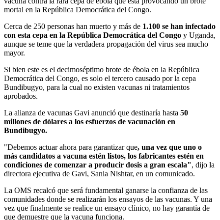
vacuna contra la rara cepa de ébola que está provocando un brote
mortal en la República Democrática del Congo.
Cerca de 250 personas han muerto y más de
1.100 se han infectado
con esta cepa en la República Democrática del Congo
y Uganda,
aunque se teme que la verdadera propagación del virus sea mucho
mayor.
Si bien este es el decimoséptimo brote de ébola en la República
Democrática del Congo, es solo el tercero causado por la cepa
Bundibugyo, para la cual no existen vacunas ni tratamientos
aprobados.
La alianza de vacunas Gavi anunció que destinaría hasta
50
millones de dólares a los esfuerzos de vacunación en
Bundibugyo.
"Debemos actuar ahora para garantizar que
, una vez que uno o
más candidatos a vacuna estén listos, los fabricantes estén en
condiciones de comenzar a producir dosis a gran escala"
, dijo la
directora ejecutiva de Gavi, Sania Nishtar, en un comunicado.
La OMS recalcó que será fundamental ganarse la confianza de las
comunidades donde se realizarán los ensayos de las vacunas. Y una
vez que finalmente se realice un ensayo clínico, no hay garantía de
que demuestre que la vacuna funciona.