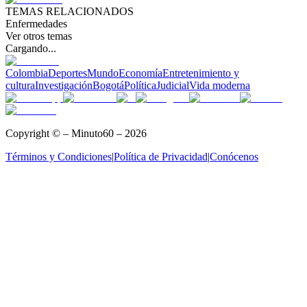
TEMAS RELACIONADOS
Enfermedades
Ver otros temas
Cargando...
Colombia
Deportes
Mundo
Economía
Entretenimiento y
cultura
Investigación
Bogotá
Política
Judicial
Vida moderna
Copyright © – Minuto60 – 2026
Términos y Condiciones
|
Política de Privacidad
|
Conócenos