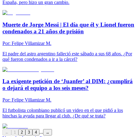
España, pero hizo un gran cambio.
Muerte de Jorge Messi | El día que él y Lionel fueron
condenados a 21 años de prisión
Por:
Felipe Villamizar M.
El padre del astro argentino falleció este sábado a sus 68 años. ¿Por
qué fueron condenados a ir a la cárcel?
La exigente petición de ‘Juanfer’ al DIM: ¿cumplirá
o dejará el equipo a los seis meses?
Por:
Felipe Villamizar M.
El futbolista colombiano publicó un video en el que pidió a los
hinchas la ayuda para llegar al club. ¿De qué se trata?
...
←
1
2
3
4
→