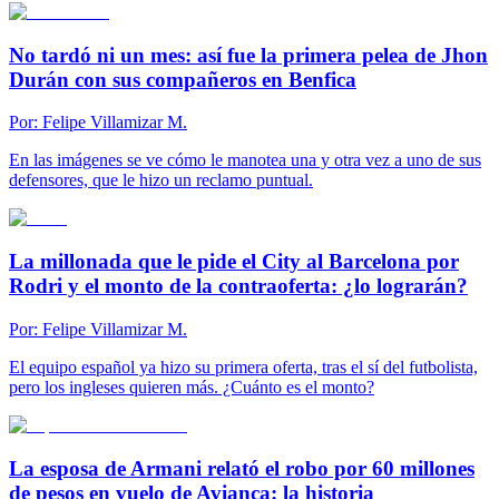
No tardó ni un mes: así fue la primera pelea de Jhon
Durán con sus compañeros en Benfica
Por:
Felipe Villamizar M.
En las imágenes se ve cómo le manotea una y otra vez a uno de sus
defensores, que le hizo un reclamo puntual.
La millonada que le pide el City al Barcelona por
Rodri y el monto de la contraoferta: ¿lo lograrán?
Por:
Felipe Villamizar M.
El equipo español ya hizo su primera oferta, tras el sí del futbolista,
pero los ingleses quieren más. ¿Cuánto es el monto?
La esposa de Armani relató el robo por 60 millones
de pesos en vuelo de Avianca: la historia