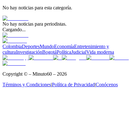
No hay noticias para esta categoría.
No hay noticias para
periodistas
.
Cargando...
Colombia
Deportes
Mundo
Economía
Entretenimiento y
cultura
Investigación
Bogotá
Política
Judicial
Vida moderna
Copyright © – Minuto60 – 2026
Términos y Condiciones
|
Política de Privacidad
|
Conócenos