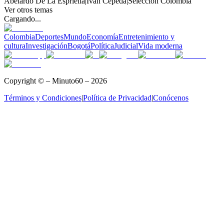
Abelardo De La Espriella
|
Iván Cepeda
|
Selección Colombia
Ver otros temas
Cargando...
Colombia
Deportes
Mundo
Economía
Entretenimiento y
cultura
Investigación
Bogotá
Política
Judicial
Vida moderna
Copyright © – Minuto60 – 2026
Términos y Condiciones
|
Política de Privacidad
|
Conócenos