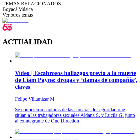
TEMAS RELACIONADOS
Boyacá
|
Música
Ver otros temas
ACTUALIDAD
Video | Escabrosos hallazgos previo a la muerte
de Liam Payne: drogas y ‘damas de compañía’,
claves
Felipe Villamizar M.
Se conocieron capturas de las cámaras de seguridad que
sitúan a las trabajadoras sexuales Aldana S. y Lucila G. junto
al exintegrante de One Direction