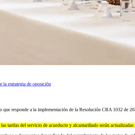
r la estrategia de oposición
ino que responde a la implementación de la Resolución CRA 1032 de 2
, las tarifas del servicio de acueducto y alcantarillado serán actualizada