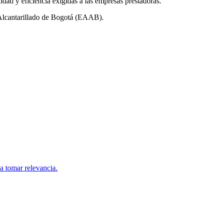
ad y eficiencia exigidas a las empresas prestadoras.
 y Alcantarillado de Bogotá (EAAB).
a tomar relevancia.