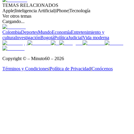
TEMAS RELACIONADOS
Apple
|
Inteligencia Artificial
|
iPhone
|
Tecnología
Ver otros temas
Cargando...
Colombia
Deportes
Mundo
Economía
Entretenimiento y
cultura
Investigación
Bogotá
Política
Judicial
Vida moderna
Copyright © – Minuto60 – 2026
Términos y Condiciones
|
Política de Privacidad
|
Conócenos