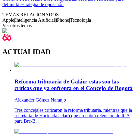
definir la estrategia de oposición
TEMAS RELACIONADOS
Apple
|
Inteligencia Artificial
|
iPhone
|
Tecnología
Ver otros temas
ACTUALIDAD
Reforma tributaria de Galán: estas son las
críticas que ya enfrenta en el Concejo de Bogotá
Alexander Gómez Naranjo
Tres concejales criticaron la reforma tributaria, mientras que la
secretaria de Hacienda aclaró que no habrá retención de ICA
para Bre-B.