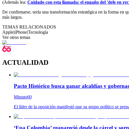
(Además lea:
Cuidado con esta llamada: el engaño del 'dele en re
De confirmarse, sería una transformación estratégica en la forma en 
más largos.
TEMAS RELACIONADOS
Apple
|
iPhone
|
Tecnología
Ver otros temas
ACTUALIDAD
Pacto Histórico busca ganar alcaldías y goberna
Minuto60
El líder de la oposición manifestó que su grupo político se prep
‘Epa Colombia’ reapareció desde la cárcel y so