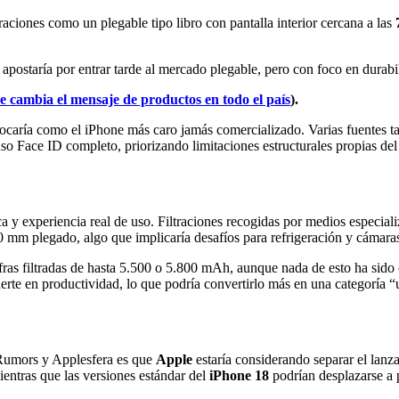
raciones como un plegable tipo libro con pantalla interior cercana a las
postaría por entrar tarde al mercado plegable, pero con foco en durabil
 cambia el mensaje de productos en todo el país
).
olocaría como el iPhone más caro jamás comercializado. Varias fuentes t
so Face ID completo, priorizando limitaciones estructurales propias del
mica y experiencia real de uso. Filtraciones recogidas por medios espec
mm plegado, algo que implicaría desafíos para refrigeración y cámara
 cifras filtradas de hasta 5.500 o 5.800 mAh, aunque nada de esto ha sid
erte en productividad, lo que podría convertirlo más en una categoría 
Rumors y Applesfera es que
Apple
estaría considerando separar el lan
entras que las versiones estándar del
iPhone 18
podrían desplazarse a