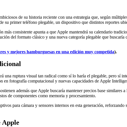
iciosos de su historia reciente con una estrategia que, según múltiples
de su primer teléfono plegable, un dispositivo que distintos reportes u
ón más consistente apunta a que Apple mantendrá su calendario tradicio
ución del formato clásico y una nueva categoría plegable que buscaría
ores y mejores hamburguesas en una edición muy competida
).
dicional
 una ruptura visual tan radical como sí lo haría el plegable, pero sí in
ón en fotografía computacional y nuevas capacidades de Apple Intellige
sostienen además que Apple buscaría mantener precios base similares a 
costos de componentes como memoria y procesamiento.
tivos para cámara y sensores internos en esta generación, reforzando s
e Apple