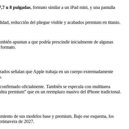
7,7 u 8 pulgadas
, formato similar a un iPad mini, y una pantalla
idad, reducción del pliegue visible y acabados premium en titanio.
ambién apuntan a que podría prescindir inicialmente de algunas
 formato.
ializados señalan que Apple trabaja en un cuerpo extremadamente
s.
o confirmado oficialmente. También se especula con multitarea
“ultra premium” que en un reemplazo masivo del iPhone tradicional.
zamiento de sus modelos base y premium. Bajo ese esquema, los
 primavera de 2027.