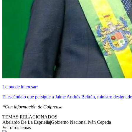
Le puede interesar:
El escándalo que persigue a Jaime Andrés Beltrán, ministro designad
*Con información de Colprensa
TEMAS RELACIONADOS
Abelardo De La Espriella
|
Gobierno Nacional
|
Iván Cepeda
Ver otros temas