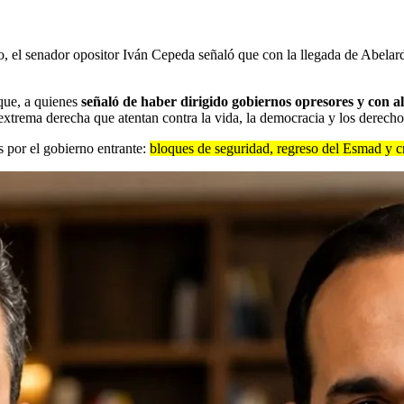
io, el senador opositor Iván Cepeda señaló que con la llegada de Abelar
que, a quienes
señaló de haber dirigido gobiernos opresores y con a
la extrema derecha que atentan contra la vida, la democracia y los derec
as por el gobierno entrante:
bloques de seguridad, regreso del Esmad y c