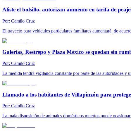
Aliste el bolsillo, autorizan aumento en tarifa de peaje
Por:
Camilo Cruz
El trayecto para vehículos particulares familiares aumentará, de acuerd
Galerías, Restrepo y Plaza México se quedan sin rum
Por:
Camilo Cruz
La medida tendrá vigilancia constante por parte de las autoridades y
Llamado a los habitantes de Villapinzón para protege
Por:
Camilo Cruz
La mala disposición de animales domésticos muertos puede ocasionar 