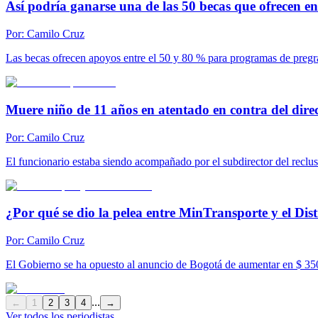
Así podría ganarse una de las 50 becas que ofrecen e
Por:
Camilo Cruz
Las becas ofrecen apoyos entre el 50 y 80 % para programas de pregr
Muere niño de 11 años en atentado en contra del direc
Por:
Camilo Cruz
El funcionario estaba siendo acompañado por el subdirector del reclu
¿Por qué se dio la pelea entre MinTransporte y el Dist
Por:
Camilo Cruz
El Gobierno se ha opuesto al anuncio de Bogotá de aumentar en $ 350 
...
←
1
2
3
4
→
Ver todos los periodistas