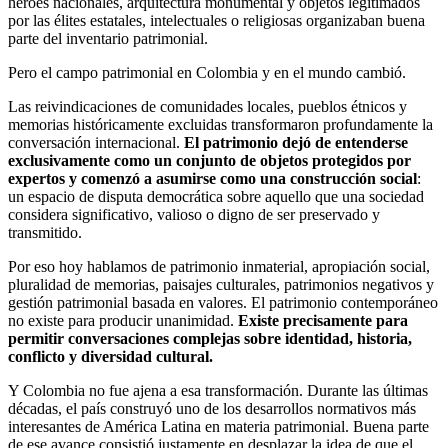
héroes nacionales, arquitectura monumental y objetos legitimados
por las élites estatales, intelectuales o religiosas organizaban buena
parte del inventario patrimonial.
Pero el campo patrimonial en Colombia y en el mundo cambió.
Las reivindicaciones de comunidades locales, pueblos étnicos y
memorias históricamente excluidas transformaron profundamente la
conversación internacional.
El patrimonio dejó de entenderse
exclusivamente como un conjunto de objetos protegidos por
expertos y comenzó a asumirse como una construcción social
:
un espacio de disputa democrática sobre aquello que una sociedad
considera significativo, valioso o digno de ser preservado y
transmitido.
Por eso hoy hablamos de patrimonio inmaterial, apropiación social,
pluralidad de memorias, paisajes culturales, patrimonios negativos y
gestión patrimonial basada en valores. El patrimonio contemporáneo
no existe para producir unanimidad.
Existe precisamente para
permitir conversaciones complejas sobre identidad, historia,
conflicto y diversidad cultural.
Y Colombia no fue ajena a esa transformación. Durante las últimas
décadas, el país construyó uno de los desarrollos normativos más
interesantes de América Latina en materia patrimonial. Buena parte
de ese avance consistió justamente en desplazar la idea de que el