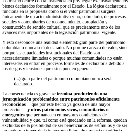
Lo mismo ocurre con la insistencia en privilegiar exclusivamente los
bienes declarados formalmente por el Estado. La lógica declaratoria
funciona en la propuesta como si el valor patrimonial surgiera
únicamente de un acto administrativo y no, sobre todo, de procesos
sociales y comunitarios de reconocimiento, apropiación y
construcción de sentido cultural, que es precisamente uno de los
avances más importantes de la legislación patrimonial vigente.
Y esto desconoce una realidad elemental: gran parte del patrimonio
colombiano nunca será declarado. No porque carezca de valor, sino
porque las capacidades institucionales del Estado son
necesariamente limitadas o porque muchas comunidades no están
interesadas en entrar en procesos formales de declaratoria debido a
los riesgos y tensiones que estos pueden generar.
(...)
gran parte del patrimonio colombiano nunca será
declarado.
La consecuencia es grave:
se termina produciendo una
jerarquización problemática entre patrimonios oficialmente
reconocidos
—que por este hecho ya gozan de una mayor
protección—
y otros patrimonios vivos, comunitarios o
emergentes
que permanecen en mayores condiciones de
vulnerabilidad y que, tal como está quedando en la reforma, quedan
excluidos de la posibilidad de ser beneficiarios de estímulos y de ser
protegidos a través de la interesante figura de urgencia manifiesta