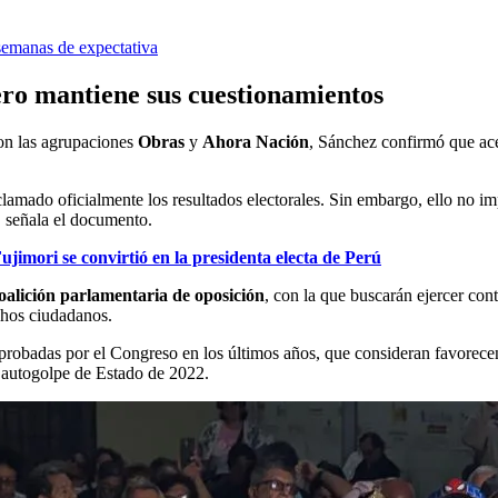
semanas de expectativa
ero mantiene sus cuestionamientos
con las agrupaciones
Obras
y
Ahora Nación
, Sánchez confirmó que ace
ado oficialmente los resultados electorales. Sin embargo, ello no impl
, señala el documento.
ujimori se convirtió en la presidenta electa de Perú
oalición parlamentaria de oposición
, con la que buscarán ejercer co
chos ciudadanos.
aprobadas por el Congreso en los últimos años, que consideran favorecen
o autogolpe de Estado de 2022.