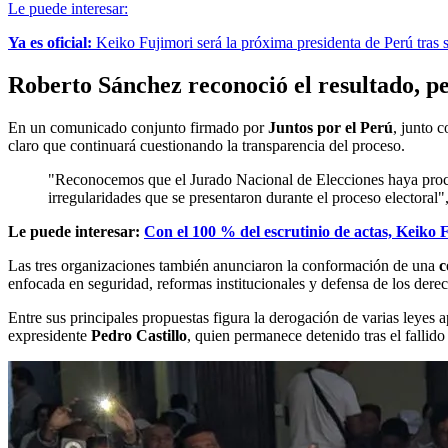
Le puede interesar:
Ya es oficial:
Keiko Fujimori será la próxima presidenta de Perú tras 
Roberto Sánchez reconoció el resultado, p
En un comunicado conjunto firmado por
Juntos por el Perú
, junto 
claro que continuará cuestionando la transparencia del proceso.
"Reconocemos que el Jurado Nacional de Elecciones haya proclam
irregularidades que se presentaron durante el proceso electoral"
Le puede interesar:
Con el 100 % del escrutinio de actas, Keiko F
Las tres organizaciones también anunciaron la conformación de una
c
enfocada en seguridad, reformas institucionales y defensa de los dere
Entre sus principales propuestas figura la derogación de varias leyes 
expresidente
Pedro Castillo
, quien permanece detenido tras el fallid