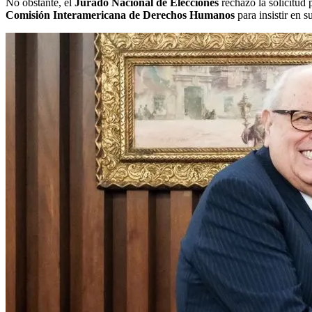
No obstante, el
Jurado Nacional de Elecciones
rechazó la solicitud 
Comisión Interamericana de Derechos Humanos
para insistir en s