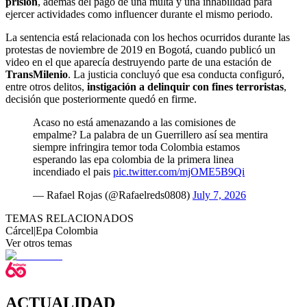
prisión
, además del pago de una multa y una inhabilidad para
ejercer actividades como influencer durante el mismo periodo.
La sentencia está relacionada con los hechos ocurridos durante las
protestas de noviembre de 2019 en Bogotá, cuando publicó un
video en el que aparecía destruyendo parte de una estación de
TransMilenio
. La justicia concluyó que esa conducta configuró,
entre otros delitos,
instigación a delinquir con fines terroristas
,
decisión que posteriormente quedó en firme.
Acaso no está amenazando a las comisiones de
empalme? La palabra de un Guerrillero así sea mentira
siempre infringira temor toda Colombia estamos
esperando las epa colombia de la primera linea
incendiado el pais
pic.twitter.com/mjOME5B9Qi
— Rafael Rojas (@Rafaelreds0808)
July 7, 2026
TEMAS RELACIONADOS
Cárcel
|
Epa Colombia
Ver otros temas
ACTUALIDAD