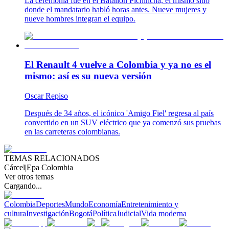
La ceremonia fue en el Batallón Pichincha, el mismo sitio
donde el mandatario habló horas antes. Nueve mujeres y
nueve hombres integran el equipo.
El Renault 4 vuelve a Colombia y ya no es el
mismo: así es su nueva versión
Oscar Repiso
Después de 34 años, el icónico 'Amigo Fiel' regresa al país
convertido en un SUV eléctrico que ya comenzó sus pruebas
en las carreteras colombianas.
TEMAS RELACIONADOS
Cárcel
|
Epa Colombia
Ver otros temas
Cargando...
Colombia
Deportes
Mundo
Economía
Entretenimiento y
cultura
Investigación
Bogotá
Política
Judicial
Vida moderna