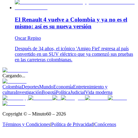
El Renault 4 vuelve a Colombia y ya no es el
mismo: así es su nueva versión
Oscar Repiso
Después de 34 años, el icónico 'Amigo Fiel' regresa al país
convertido en un SUV eléctrico que ya comenzó sus pruebas
en las carreteras colombianas.
Cargando...
Colombia
Deportes
Mundo
Economía
Entretenimiento y
cultura
Investigación
Bogotá
Política
Judicial
Vida moderna
Copyright © – Minuto60 – 2026
Términos y Condiciones
|
Política de Privacidad
|
Conócenos