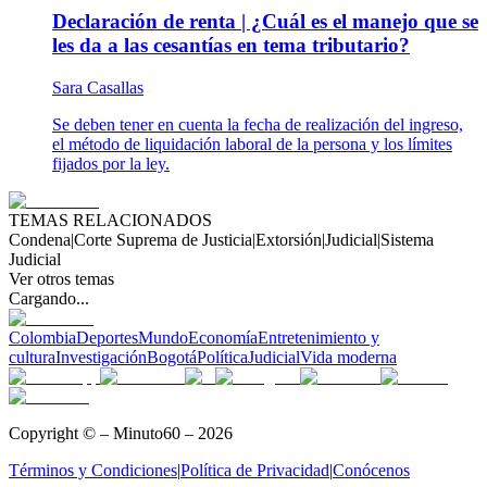
Declaración de renta | ¿Cuál es el manejo que se
les da a las cesantías en tema tributario?
Sara Casallas
Se deben tener en cuenta la fecha de realización del ingreso,
el método de liquidación laboral de la persona y los límites
fijados por la ley.
TEMAS RELACIONADOS
Condena
|
Corte Suprema de Justicia
|
Extorsión
|
Judicial
|
Sistema
Judicial
Ver otros temas
Cargando...
Colombia
Deportes
Mundo
Economía
Entretenimiento y
cultura
Investigación
Bogotá
Política
Judicial
Vida moderna
Copyright © – Minuto60 – 2026
Términos y Condiciones
|
Política de Privacidad
|
Conócenos