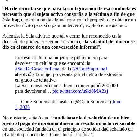
“
Ha de recordarse que para la configuración de esa conducta es
necesario que el sujeto activo constriña a la víctima a fin de que
ésta haga
, tolere u omita alguna cosa con el propósito de obtener un
provecho ilícito para sí o para un tercero”, explicó el magistrado.
Además, la Sala advirtió que tal y como fue reconocido en la
decisión de primera y segunda instancia, “
la solicitud del dinero se
dio en el marco de una conversación informal
”.
Proceso contra una mujer que pidió dinero para
devolver un celular que se encontró: la
#SalaDeCasaciónPenal
de la
@CorteSupremaJ
absolvió a la mujer procesada por el delito de extorsión
en grado de tentativa.
La Sala consideró que si bien la mujer pidió 200.000
para devolver el…
pic.twitter.com/u9ki0MAZsj
— Corte Suprema de Justicia (@CorteSupremaJ)
June
1, 2026
No obstante, señaló que “c
ondicionar la devolución de un bien
ajeno al pago de una suma dineraria resulta un acto censurable
en una sociedad fundada en el principio de solidaridad señalado en
el artículo primero de la Constitución Política”.