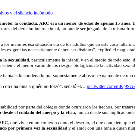
sivos y el silencio incómodo
ometer la conducta, ARC era un menor de edad de apenas 15 años
. 
 rectores del derecho internacional, no puede ser juzgada de la misma fo
r a los menores esa situación era de los adultos que en este caso fallaron.
ales exigencias necesariamente deben ser distintos”, explicó el magistra
a la sexualidad
, particularmente la infantil y en el medio de todo est
sciente el menor varón de los riesgos biológicos de la actividad sexual
ue había sido condenado por supuestamente abusar sexualmente de una 
r, con una niña a quién no forzó”, señaló el…
pic.twitter.com/mKj9S
nsabilidad por parte del colegio donde ocurrieron los hechos, por tratar
 desde el cuidado del cuerpo y la ética
, nunca desde sus implicaciones
a ARC, que vivía en un contexto como el descrito, el que conociera que el
ndo por primera vez la sexualidad
y el amor con una niña a quien nun