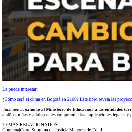
Le puede interesar:
¿Cómo será el clima en Bogotá en 2100? Este libro revela las proyecc
Finalmente,
exhortó al Ministerio de Educación, a las entidades terri
a niños, niñas y adolescentes comprender las implicaciones legales y 
TEMAS RELACIONADOS
Condena
|
Corte Suprema de Justicia
|
Menores de Edad