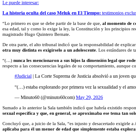
Le puede interesar:
La historia oculta del caso Meluk en El Tiempo:
testimonios exclu
“
Lo primero es que se debe partir de la base de que,
al momento de c
esa edad, tal y como lo exige la ley, la Constitución y los principios
magistrado Hugo Quintero Bernate.
De otra parte, el alto tribunal indicó que la responsabilidad de explica
otra muy distinta es exigírselo a un adolescente
. Los estándares de t
“(…)
nunca les mencionaron a sus hijos la dimensión legal que rode
respecto a las consecuencias legales de su comportamiento, aunque con
#Judicial
| La Corte Suprema de Justicia absolvió a un joven q
“(…) estaba explorando por primera vez la sexualidad y el amo
— Minuto60 (@minuto60com)
May 29, 2026
Sumado a lo anterior la Sala también indicó que habría existido respo
sexual específica y que, en general, se aproximaba ese tema tan solo
Concluyó que, a juicio de la Sala, “es injusto y desacertado exigirle 
aplicaba para él un menor de edad que simplemente estaba explora