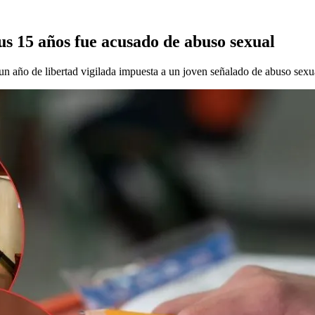
us 15 años fue acusado de abuso sexual
n año de libertad vigilada impuesta a un joven señalado de abuso sexu