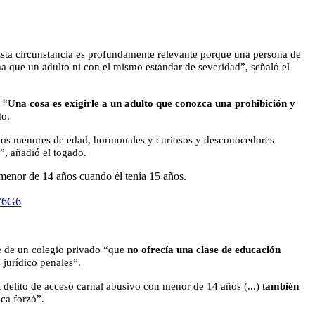
Esta circunstancia es profundamente relevante porque una persona de
rma que un adulto ni con el mismo estándar de severidad”, señaló el
 “
U
na cosa es exigirle a un adulto que conozca una prohibición y
do.
o, dos menores de edad, hormonales y curiosos y desconocedores
”, añadió el togado.
menor de 14 años cuando él tenía 15 años.
G76G6
se de un colegio privado “que
no ofrecía una clase de educación
 jurídico penales”.
 delito de acceso carnal abusivo con menor de 14 años (...) t
ambién
ca forzó”.