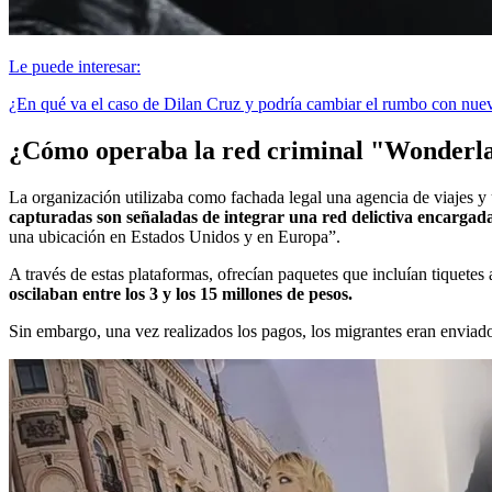
Le puede interesar:
¿En qué va el caso de Dilan Cruz y podría cambiar el rumbo con nue
¿Cómo operaba la red criminal "Wonderl
La organización utilizaba como fachada legal una agencia de viajes 
capturadas son señaladas de integrar una red delictiva encargada 
una ubicación en Estados Unidos y en Europa”.
A través de estas plataformas, ofrecían paquetes que incluían tiquetes 
oscilaban entre los 3 y los 15 millones de pesos.
Sin embargo, una vez realizados los pagos, los migrantes eran enviad