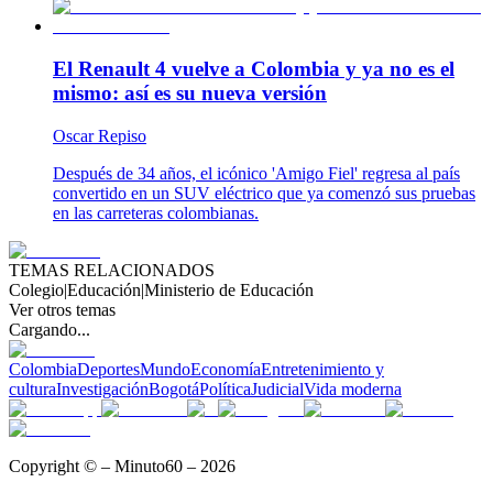
El Renault 4 vuelve a Colombia y ya no es el
mismo: así es su nueva versión
Oscar Repiso
Después de 34 años, el icónico 'Amigo Fiel' regresa al país
convertido en un SUV eléctrico que ya comenzó sus pruebas
en las carreteras colombianas.
TEMAS RELACIONADOS
Colegio
|
Educación
|
Ministerio de Educación
Ver otros temas
Cargando...
Colombia
Deportes
Mundo
Economía
Entretenimiento y
cultura
Investigación
Bogotá
Política
Judicial
Vida moderna
Copyright © – Minuto60 – 2026