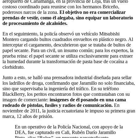
aeropuerto de Cariamanga, en la provincia de Loja, tras un vuelo
costoso coordinado para reunirse con los hermanos Briceño,
poderosos narcos de la zona.
El objetivo no era comercializar
prendas de vestir, como él alegaba, sino equipar un laboratorio
de procesamiento de alcaloides.
En el seguimiento, la policía observó un vehículo Mitsubishi
Montero cargando bultos cuadrados envueltos en plástico negro. Al
interceptar el cargamento, descubrieron que se trataba de bultos de
papel secante. Para un civil, un insumo común; para los expertos, la
prueba reina: el papel secante se utiliza exclusivamente para extraer
la humedad durante la transformación de pasta base de cocaína a
clorhidrato.
Junto a esto, se halló una prensadora industrial diseñada para sellar
los ladrillos de droga, confirmando que Jaramillo no solo financiaba,
sino que supervisaba la ingeniería del tráfico. En su teléfono
BlackBerry, los peritos encontraron fotos que contrastaban con su
imagen de comerciante:
imágenes de él posando en una cama
rodeado de pistolas, fusiles y radios de comunicación.
En
noviembre de 2011, la justicia ecuatoriana le impuso su primera gran
marca, 12 años de prisión.
En un operativo de la Policía Nacional, con apoyo de la
DEA, fue capturado en Cali, Rubén Darío Jaramillo
Pinto, alias “Rolex”, un presunto narcotraficante