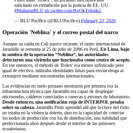
solicitado en extradición por la justicia de EE. UU.
#MañanasBLU
pic.twitter.com/BxOkTvkmk2
— BLU Pacífico (@BLUPacifico)
February 23, 2026
Operación 'Neblina' y el correo postal del narco
Aunque su caída en Cali parece reciente, el rastro internacional de
Jaramillo se remonta al 25 de julio de 2006 en Perú.
En Lima, bajo
la sombra de la operación “Neblina”, las autoridades
detectaron una vivienda que funcionaba como centro de acopio.
En ese entonces, el método de 'Rolex' era menos sofisticado pero
igual de efectivo, utilizaba identidades falsas para enviar droga al
extranjero mediante encomiendas internacionales.
Las evidencias en suelo peruano mostraron por primera vez la
infraestructura técnica que Jaramillo era capaz de desplegar:
microondas, calderos conectados a canecas y envases de laboratorio.
Desde entonces, una notificación roja de INTERPOL pesaba
sobre su cabeza.
Jaramillo Pinto aprendió allí que la clave del éxito
no estaba en la violencia abierta, sino en la capacidad de conectar
los nodos de producción con los de distribución, una habilidad que
perfeccionaría años después desde el interior de las prisiones
ecuatorianas.