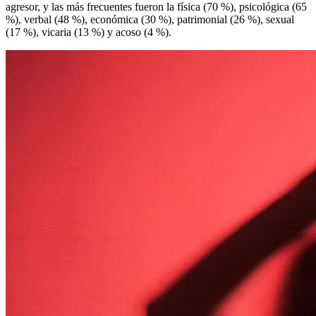
agresor, y las más frecuentes fueron la física (70 %), psicológica (65
%), verbal (48 %), económica (30 %), patrimonial (26 %), sexual
(17 %), vicaria (13 %) y acoso (4 %).