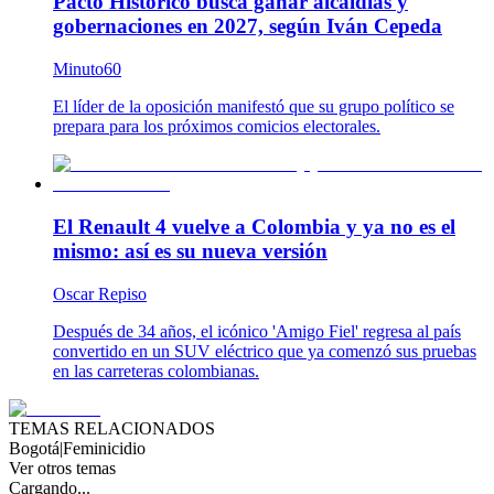
Pacto Histórico busca ganar alcaldías y
gobernaciones en 2027, según Iván Cepeda
Minuto60
El líder de la oposición manifestó que su grupo político se
prepara para los próximos comicios electorales.
El Renault 4 vuelve a Colombia y ya no es el
mismo: así es su nueva versión
Oscar Repiso
Después de 34 años, el icónico 'Amigo Fiel' regresa al país
convertido en un SUV eléctrico que ya comenzó sus pruebas
en las carreteras colombianas.
TEMAS RELACIONADOS
Bogotá
|
Feminicidio
Ver otros temas
Cargando...