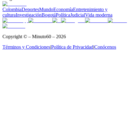
Colombia
Deportes
Mundo
Economía
Entretenimiento y
cultura
Investigación
Bogotá
Política
Judicial
Vida moderna
Copyright © – Minuto60 – 2026
Términos y Condiciones
|
Política de Privacidad
|
Conócenos