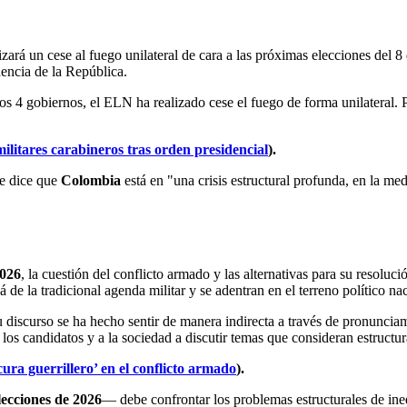
izará un cese al fuego unilateral de cara a las próximas elecciones del 
encia de la República.
os 4 gobiernos, el ELN ha realizado cese el fuego de forma unilateral.
litares carabineros tras orden presidencial
).
se dice que
Colombia
está en "una crisis estructural profunda, en la me
026
, la cuestión del conflicto armado y las alternativas para su resolu
de la tradicional agenda militar y se adentran en el terreno político nac
su discurso se ha hecho sentir de manera indirecta a través de pronunci
los candidatos y a la sociedad a discutir temas que consideran estructu
cura guerrillero’ en el conflicto armado
).
lecciones de 2026
— debe confrontar los problemas estructurales de ineq