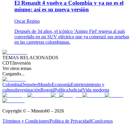
El Renault 4 vuelve a Colombia y ya no es el
mismo: así es su nueva versión
Oscar Repiso
Después de 34 años, el icónico 'Amigo Fiel' regresa al país
convertido en un SUV eléctrico que ya comenzó sus pruebas
en las carreteras colombianas.
TEMAS RELACIONADOS
CDT
|
Inversión
Ver otros temas
Cargando...
Colombia
Deportes
Mundo
Economía
Entretenimiento y
cultura
Investigación
Bogotá
Política
Judicial
Vida moderna
Copyright © – Minuto60 – 2026
Términos y Condiciones
|
Política de Privacidad
|
Conócenos