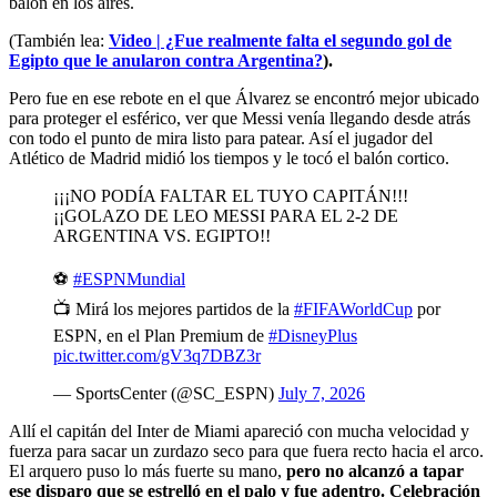
balón en los aires.
(También lea:
Video | ¿Fue realmente falta el segundo gol de
Egipto que le anularon contra Argentina?
).
Pero fue en ese rebote en el que Álvarez se encontró mejor ubicado
para proteger el esférico, ver que Messi venía llegando desde atrás
con todo el punto de mira listo para patear. Así el jugador del
Atlético de Madrid midió los tiempos y le tocó el balón cortico.
¡¡¡NO PODÍA FALTAR EL TUYO CAPITÁN!!!
¡¡GOLAZO DE LEO MESSI PARA EL 2-2 DE
ARGENTINA VS. EGIPTO!!
⚽
#ESPNMundial
📺 Mirá los mejores partidos de la
#FIFAWorldCup
por
ESPN, en el Plan Premium de
#DisneyPlus
pic.twitter.com/gV3q7DBZ3r
— SportsCenter (@SC_ESPN)
July 7, 2026
Allí el capitán del Inter de Miami apareció con mucha velocidad y
fuerza para sacar un zurdazo seco para que fuera recto hacia el arco.
El arquero puso lo más fuerte su mano,
pero no alcanzó a tapar
ese disparo que se estrelló en el palo y fue adentro. Celebración