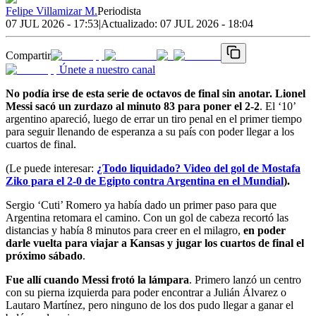
Felipe Villamizar M.
Periodista
07 JUL 2026 - 17:53
|
Actualizado:
07 JUL 2026 - 18:04
Compartir
Únete a nuestro canal
No podía irse de esta serie de octavos de final sin anotar. Lionel
Messi sacó un zurdazo al minuto 83 para poner el 2-2
. El ‘10’
argentino apareció, luego de errar un tiro penal en el primer tiempo
para seguir llenando de esperanza a su país con poder llegar a los
cuartos de final.
(Le puede interesar:
¿Todo liquidado? Video del gol de Mostafa
Ziko para el 2-0 de Egipto contra Argentina en el Mundial
).
Sergio ‘Cuti’ Romero ya había dado un primer paso para que
Argentina retomara el camino. Con un gol de cabeza recortó las
distancias y había 8 minutos para creer en el milagro,
en poder
darle vuelta para viajar a Kansas y jugar los cuartos de final el
próximo sábado
.
Fue allí cuando Messi frotó la lámpara
. Primero lanzó un centro
con su pierna izquierda para poder encontrar a Julián Álvarez o
Lautaro Martínez, pero ninguno de los dos pudo llegar a ganar el