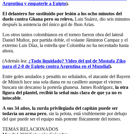
Argentina y empaterle a Egipto
).
El delantero fue sustituido por lesión a los ocho minutos del
duelo contra Ghana pero su relevo,
Luis Suárez, dio seis minutos
después la asistencia del único gol de Jhon Arias.
Los otros tantos colombianos en el torneo fueron obra del lateral
Daniel Muñoz, por partida doble, el volante Jáminton Campaz y el
extremo Luis Díaz, la estrella que Colombia no ha necesitado hasta
ahora.
(Además lea:
¿Todo liquidado? Video del gol de Mostafa Ziko
para el 2-0 de Egipto contra Argentina en el Mundial
).
Entre goles anulados y penaltis no señalados, el atacante del Bayern
de Múnich luce una sola diana en su casillero aunque el viernes
buscara sin descanso la portería ghanesa. James Rodríguez,
la otra
figura del plantel, recibió la señal más clara de que ya no es
intocable
.
A sus 34 años, la zurda privilegiada del capitán puede ser
todavía un arma pero
, sin la pelota, está visiblemente por debajo
del que puede ser el equipo más potente físicamente del torneo.
TEMAS RELACIONADOS