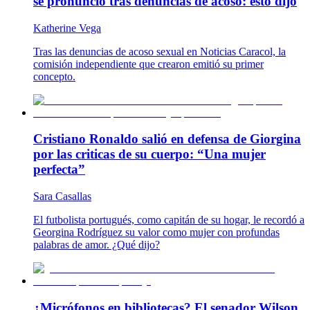
se pronunció tras denuncias de acoso: esto dijo
Katherine Vega
Tras las denuncias de acoso sexual en Noticias Caracol, la
comisión independiente que crearon emitió su primer
concepto.
Cristiano Ronaldo salió en defensa de Giorgina
por las criticas de su cuerpo: “Una mujer
perfecta”
Sara Casallas
El futbolista portugués, como capitán de su hogar, le recordó a
Georgina Rodríguez su valor como mujer con profundas
palabras de amor. ¿Qué dijo?
¿Micrófonos en bibliotecas? El senador Wilson