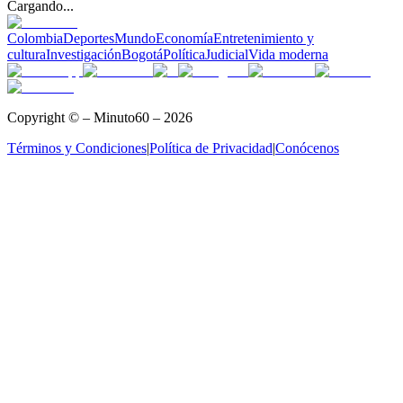
Cargando...
Colombia
Deportes
Mundo
Economía
Entretenimiento y
cultura
Investigación
Bogotá
Política
Judicial
Vida moderna
Copyright © – Minuto60 – 2026
Términos y Condiciones
|
Política de Privacidad
|
Conócenos