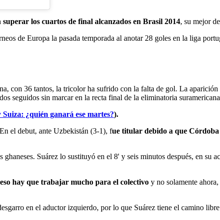
superar los cuartos de final alcanzados en Brasil 2014
, su mejor d
orneos de Europa la pasada temporada al anotar 28 goles en la liga por
a, con 36 tantos, la tricolor ha sufrido con la falta de gol. La aparici
dos seguidos sin marcar en la recta final de la eliminatoria suramericana
 y Suiza: ¿quién ganará ese martes?
).
 En el debut, ante Uzbekistán (3-1), f
ue titular debido a que Córdoba 
 ghaneses. Suárez lo sustituyó en el 8' y seis minutos después, en su ac
 eso hay que trabajar mucho para el colectivo
y no solamente ahora, s
garro en el aductor izquierdo, por lo que Suárez tiene el camino libre pa