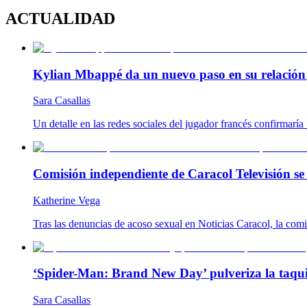
ACTUALIDAD
Kylian Mbappé da un nuevo paso en su relación c
Sara Casallas
Un detalle en las redes sociales del jugador francés confirmaría l
Comisión independiente de Caracol Televisión se 
Katherine Vega
Tras las denuncias de acoso sexual en Noticias Caracol, la com
‘Spider-Man: Brand New Day’ pulveriza la taqui
Sara Casallas