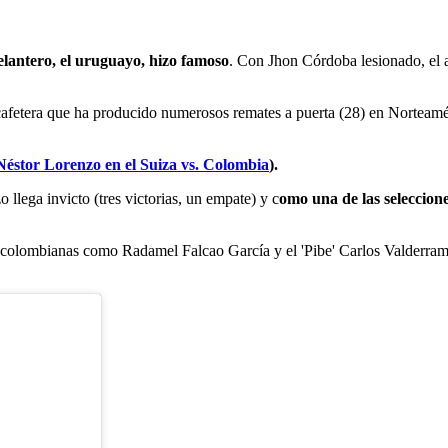
lantero, el uruguayo, hizo famoso
. Con Jhon Córdoba lesionado, el a
a cafetera que ha producido numerosos remates a puerta (28) en Nortea
Néstor Lorenzo en el Suiza vs. Colombia
).
 llega invicto (tres victorias, un empate) y c
omo una de las seleccion
s colombianas como Radamel Falcao García y el 'Pibe' Carlos Valderram