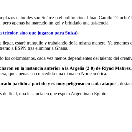
emplazos naturales son Suárez o el polifuncional Juan Camilo ‘’Cucho’ 
va, pero apenas ha marcado un gol y brindado una asistencia.
a tricolor, sino que jugaron para Suiza
).
a llegar, estaré tranquilo y trabajando de la misma manera. Ya tenemos 
xtremo a ESPN tras eliminar a Ghana.
do los colombianos, cada vez menos dependientes del talento del creat
haron en la instancia anterior a la Argelia (2-0) de Riyad Mahrez.
fetera, que apenas ha concedido una diana en Norteamérica.
jorado partido a partido y es muy peligroso en cada ataque
", desta
s de final, una instancia en que espera Argentina o Egipto.