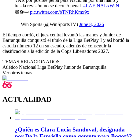
VAR por posible penal para Nacional por una mano y
tras la revisión no se decretó penal.
#LAFINALxWIN
🟢⚽🦈
pic.twitter.com/bTNRhKmx9x
— Win Sports (@WinSportsTV)
June 8, 2026
El tiempo corrió, el juez central levantó las manos y Junior de
Barranquilla conquistó el título de la Liga BetPlay-I y así bordó la
estrella número 12 en su escudo, además de conseguir la
clasificación a la edición de la Copa Libertadores 2027.
TEMAS RELACIONADOS
Atlético Nacional
|
Liga BetPlay
|
Junior de Barranquilla
Ver otros temas
ACTUALIDAD
¿Quién es Clara Lucía Sandoval, designada
por De la Espriella como gerente para Bogotá?