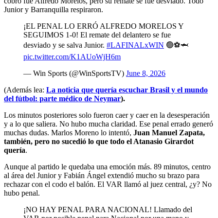
cobro fue Alfredo Morelos, pero su remate se fue desviado. Todo
Junior y Barranquilla respiraron.
¡EL PENAL LO ERRÓ ALFREDO MORELOS Y
SEGUIMOS 1-0! El remate del delantero se fue
desviado y se salva Junior.
#LAFINALxWIN
🟢⚽🦈
pic.twitter.com/K1AUoWjH6m
— Win Sports (@WinSportsTV)
June 8, 2026
(Además lea:
La noticia que quería escuchar Brasil y el mundo
del fútbol: parte médico de Neymar
).
Los minutos posteriores solo fueron caer y caer en la desesperación
y a lo que saliera. No hubo mucha claridad. Ese penal errado generó
muchas dudas. Marlos Moreno lo intentó,
Juan Manuel Zapata,
también, pero no sucedió lo que todo el Atanasio Girardot
quería
.
Aunque al partido le quedaba una emoción más. 89 minutos, centro
al área del Junior y Fabián Ángel extendió mucho su brazo para
rechazar con el codo el balón. El VAR llamó al juez central, ¿y? No
hubo penal.
¡NO HAY PENAL PARA NACIONAL! Llamado del