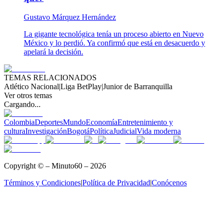
Gustavo Márquez Hernández
La gigante tecnológica tenía un proceso abierto en Nuevo
México y lo perdió. Ya confirmó que está en desacuerdo y
apelará la decisión.
TEMAS RELACIONADOS
Atlético Nacional
|
Liga BetPlay
|
Junior de Barranquilla
Ver otros temas
Cargando...
Colombia
Deportes
Mundo
Economía
Entretenimiento y
cultura
Investigación
Bogotá
Política
Judicial
Vida moderna
Copyright © – Minuto60 – 2026
Términos y Condiciones
|
Política de Privacidad
|
Conócenos