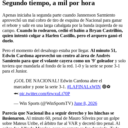
Segundo tiempo, a mil por hora
Apenas iniciaba la segunda parte cuando Jannenson Sarmiento
aprovechó un mal cobro de tiro de esquina de Nacional para ganar
el rebote y salir en una larga cabalgata por la banda izquierda de su
campo.
Cuando lo rodearon, cedió el balón a Bryan Castrillón,
quien intentó colgar a Harlen Castillo, pero el arquero ganó el
duelo
.
Pero el momento del desahogo estaba por llegar.
Al minuto 51,
Edwin Cardona aprovechó un centro al área de Andrés
Samiento para que el volante cayera como un '9' goleador
y solo
tuviera que mandarla al fondo de la red. 1-0 y la serie se pone 3-1
para el Junior.
¡GOL DE NACIONAL! Edwin Cardona abre el
marcador y pone la serie 3-1.
#LAFINALxWIN
🟢⚽
🦈
pic.twitter.com/6rwxuLt70P
— Win Sports (@WinSportsTV)
June 8, 2026
Parecía que Nacional iba a seguir derecho y los hinchas se
ilusionaron.
Al minuto 60, penal de Mauro Silveira por un golpe
sobre Mateus Uribe, el árbitro fue al VAR y decretó tiro penal. Al