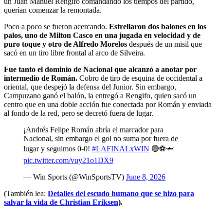
un Juan Manuel Rengifo comandando los tiempos del partido,
querían comenzar la remontada.
Poco a poco se fueron acercando.
Estrellaron dos balones en los
palos, uno de Milton Casco en una jugada en velocidad y de
puro toque y otro de Alfredo Morelos
después de un misil que
sacó en un tiro libre frontal al arco de Silveira.
Fue tanto el dominio de Nacional que alcanzó a anotar por
intermedio de Román.
Cobro de tiro de esquina de occidental a
oriental, que despejó la defensa del Junior. Sin embargo,
Campuzano ganó el balón, la entregó a Rengifo, quien sacó un
centro que en una doble acción fue conectada por Román y enviada
al fondo de la red, pero se decretó fuera de lugar.
¡Andrés Felipe Román abría el marcador para
Nacional, sin embargo el gol no suma por fuera de
lugar y seguimos 0-0!
#LAFINALxWIN
🟢⚽🦈
pic.twitter.com/vuy21o1DX9
— Win Sports (@WinSportsTV)
June 8, 2026
(También lea:
Detalles del escudo humano que se hizo para
salvar la vida de Christian Eriksen
).