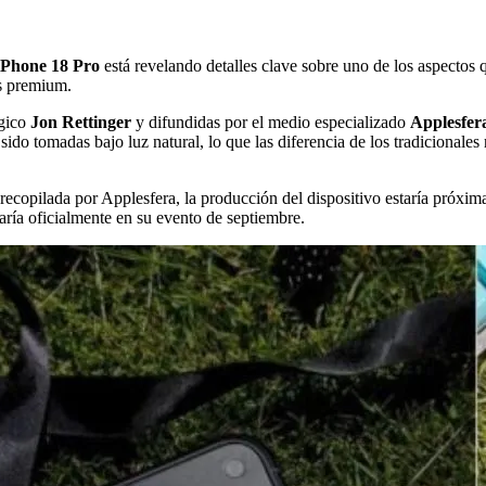
iPhone 18 Pro
está revelando detalles clave sobre uno de los aspectos q
os premium.
ógico
Jon Rettinger
y difundidas por el medio especializado
Applesfer
do tomadas bajo luz natural, lo que las diferencia de los tradicionales r
ecopilada por Applesfera, la producción del dispositivo estaría próxima a
aría oficialmente en su evento de septiembre.