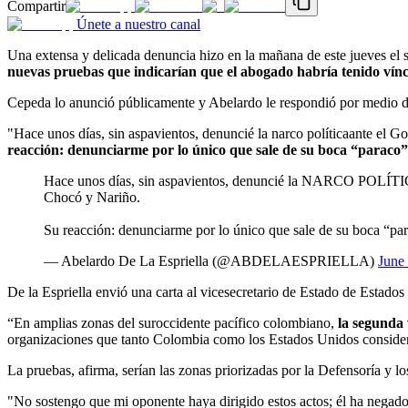
Compartir
Únete a nuestro canal
Una extensa y delicada denuncia hizo en la mañana de este jueves el s
nuevas pruebas que indicarían que el abogado habría tenido víncu
Cepeda lo anunció públicamente y Abelardo le respondió por medio de
"Hace unos días, sin aspavientos, denuncié la narco políticaante el 
reacción: denunciarme por lo único que sale de su boca “paraco”
Hace unos días, sin aspavientos, denuncié la NARCO POLÍTICA 
Chocó y Nariño.
Su reacción: denunciarme por lo único que sale de su boca “p
— Abelardo De La Espriella (@ABDELAESPRIELLA)
June
De la Espriella envió una carta al vicesecretario de Estado de Estados
“En amplias zonas del suroccidente pacífico colombiano,
la segunda 
organizaciones que tanto Colombia como los Estados Unidos consideran 
La pruebas, afirma, serían las zonas priorizadas por la Defensoría y l
"No sostengo que mi oponente haya dirigido estos actos; él ha negado