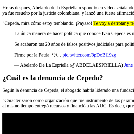
Horas después, Abelardo de la Espriella respondió en video señaland
ya fue resuelto por la justicia colombiana, y lanzó una fuerte afirmaci
"Cepeda, mira cómo estoy temblando. ¡Payaso!
Te voy a derrotar y t
La única manera de hacer política que conoce Iván Cepeda es m
Se acabaron tus 20 años de falsos positivos judiciales para poli
Firme por la Patria. 🫡…
pic.twitter.com/8pDoBl19zg
— Abelardo De La Espriella (@ABDELAESPRIELLA)
June
¿Cuál es la denuncia de Cepeda?
Según la denuncia de Cepeda, el abogado habría liderado una fundació
"Caracterizaron como organización que fue instrumento de los paramili
al mismo tiempo entregó recursos y financió a las AUC. Es decir,
que