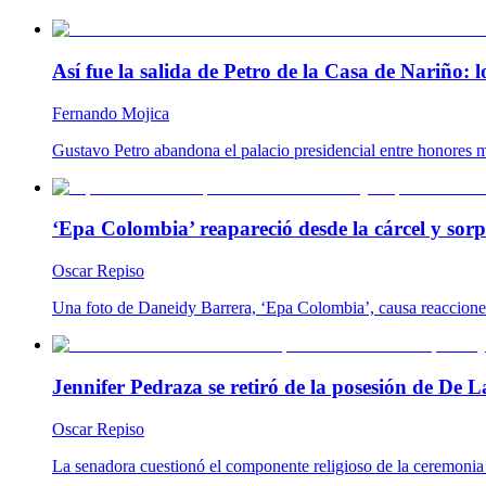
Así fue la salida de Petro de la Casa de Nariño:
Fernando Mojica
Gustavo Petro abandona el palacio presidencial entre honores m
‘Epa Colombia’ reapareció desde la cárcel y so
Oscar Repiso
Una foto de Daneidy Barrera, ‘Epa Colombia’, causa reacciones e
Jennifer Pedraza se retiró de la posesión de De L
Oscar Repiso
La senadora cuestionó el componente religioso de la ceremonia y