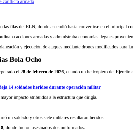
e conflicto armado
 las filas del ELN, donde ascendió hasta convertirse en el principal coo
ordinaba acciones armadas y administraba economías ilegales proveniente
 planeación y ejecución de ataques mediante drones modificados para lanz
lias Bola Ocho
rpetrado el
28 de febrero de 2026
, cuando un helicóptero del Ejército
 deja 14 soldados heridos durante operación militar
mayor impacto atribuidos a la estructura que dirigía.
urió un soldado y otros siete militares resultaron heridos.
 8
, donde fueron asesinados dos uniformados.