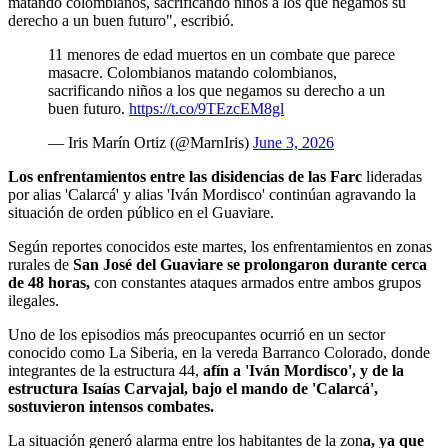
matando colombianos, sacrificando niños a los que negamos su
derecho a un buen futuro", escribió.
11 menores de edad muertos en un combate que parece
masacre. Colombianos matando colombianos,
sacrificando niños a los que negamos su derecho a un
buen futuro.
https://t.co/9TEzcEM8gl
— Iris Marín Ortiz (@MarnIris)
June 3, 2026
Los enfrentamientos entre las disidencias de las Farc
lideradas
por alias 'Calarcá' y alias 'Iván Mordisco' continúan agravando la
situación de orden público en el Guaviare.
Según reportes conocidos este martes, los enfrentamientos en zonas
rurales de
San José del Guaviare se prolongaron durante cerca
de 48 horas,
con constantes ataques armados entre ambos grupos
ilegales.
Uno de los episodios más preocupantes ocurrió en un sector
conocido como La Siberia, en la vereda Barranco Colorado, donde
integrantes de la estructura 44,
afín a 'Iván Mordisco', y de la
estructura Isaías Carvajal, bajo el mando de 'Calarcá',
sostuvieron intensos combates.
La situación generó alarma entre los habitantes de la zon
a, ya que