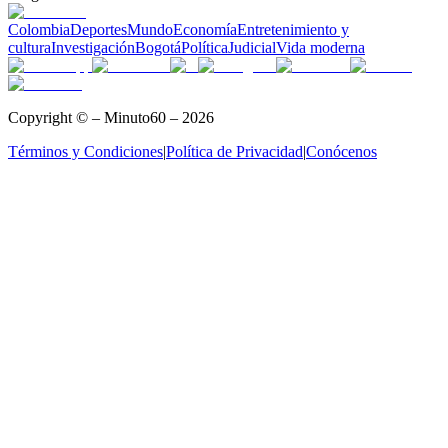
Colombia
Deportes
Mundo
Economía
Entretenimiento y
cultura
Investigación
Bogotá
Política
Judicial
Vida moderna
Copyright © – Minuto60 – 2026
Términos y Condiciones
|
Política de Privacidad
|
Conócenos