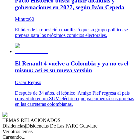
Pacto Histórico busca ganar alcaldías y
gobernaciones en 2027, según Iván Cepeda
Minuto60
El líder de la oposición manifestó que su grupo político se
prepara para los próximos comicios electorales.
El Renault 4 vuelve a Colombia y ya no es el
mismo: así es su nueva versión
Oscar Repiso
Después de 34 años, el icónico 'Amigo Fiel' regresa al país
convertido en un SUV eléctrico que ya comenzó sus pruebas
en las carreteras colombianas.
TEMAS RELACIONADOS
Disidencias
|
Disidencias De Las FARC
|
Guaviare
Ver otros temas
Cargando...