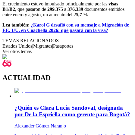
El crecimiento estuvo impulsado principalmente por las
visas
B1/B2
, que pasaron de
299.375
a
376.339
documentos emitidos
entre enero y agosto, un aumento del
25,7 %
.
Lea también:
¿Karol G desafió con su mensaje a Migración de
EE. UU. en Coachella 2026: qué pasará con la visa?
TEMAS RELACIONADOS
Estados Unidos
|
Migrantes
|
Pasaportes
Ver otros temas
ACTUALIDAD
¿Quién es Clara Lucía Sandoval, designada
por De la Espriella como gerente para Bogotá?
Alexander Gómez Naranjo