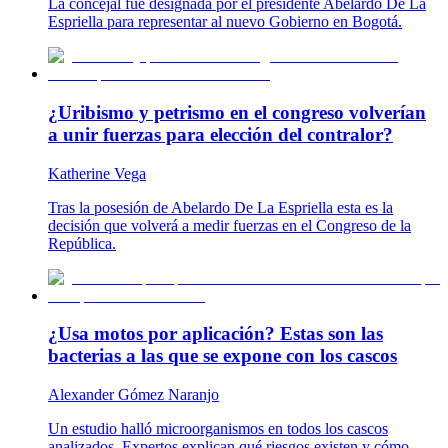
La concejal fue designada por el presidente Abelardo De La
Espriella para representar al nuevo Gobierno en Bogotá.
¿Uribismo y petrismo en el congreso volverían
a unir fuerzas para elección del contralor?
Katherine Vega
Tras la posesión de Abelardo De La Espriella esta es la
decisión que volverá a medir fuerzas en el Congreso de la
República.
¿Usa motos por aplicación? Estas son las
bacterias a las que se expone con los cascos
Alexander Gómez Naranjo
Un estudio halló microorganismos en todos los cascos
analizados. Expertos explican qué riesgos existen y cómo