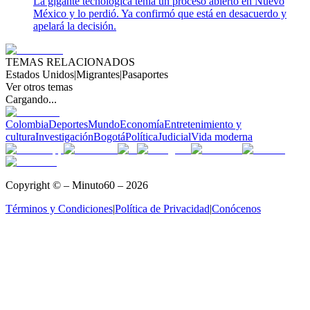
La gigante tecnológica tenía un proceso abierto en Nuevo
México y lo perdió. Ya confirmó que está en desacuerdo y
apelará la decisión.
TEMAS RELACIONADOS
Estados Unidos
|
Migrantes
|
Pasaportes
Ver otros temas
Cargando...
Colombia
Deportes
Mundo
Economía
Entretenimiento y
cultura
Investigación
Bogotá
Política
Judicial
Vida moderna
Copyright © – Minuto60 – 2026
Términos y Condiciones
|
Política de Privacidad
|
Conócenos