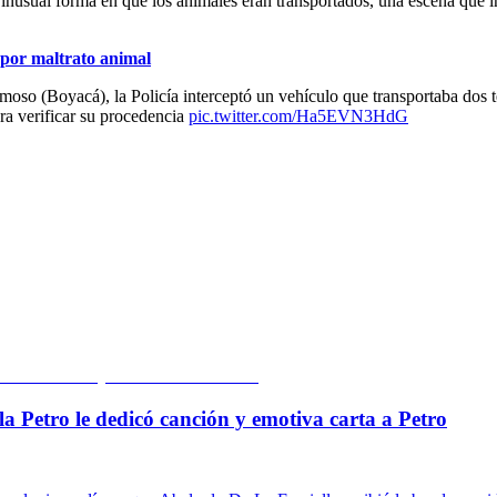
la inusual forma en que los animales eran transportados, una escena qu
 por maltrato animal
oso (Boyacá), la Policía interceptó un vehículo que transportaba dos t
ra verificar su procedencia
pic.twitter.com/Ha5EVN3HdG
la Petro le dedicó canción y emotiva carta a Petro