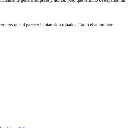
e inicialmente generó sorpresa y humor, pero que terminó destapando un
erneros que al parecer habían sido robados. Tanto el automotor