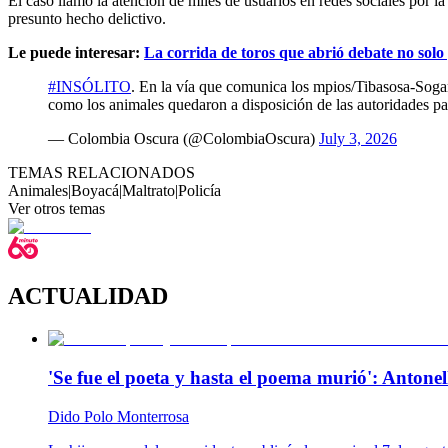
El caso llamó la atención de miles de usuarios en redes sociales por 
presunto hecho delictivo.
Le puede interesar:
La corrida de toros que abrió debate no solo
#INSÓLITO
. En la vía que comunica los mpios/Tibasosa-Sogam
como los animales quedaron a disposición de las autoridades pa
— Colombia Oscura (@ColombiaOscura)
July 3, 2026
TEMAS RELACIONADOS
Animales
|
Boyacá
|
Maltrato
|
Policía
Ver otros temas
ACTUALIDAD
'Se fue el poeta y hasta el poema murió': Antonel
Dido Polo Monterrosa