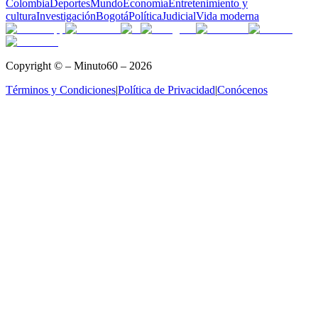
Colombia
Deportes
Mundo
Economía
Entretenimiento y
cultura
Investigación
Bogotá
Política
Judicial
Vida moderna
Copyright © – Minuto60 – 2026
Términos y Condiciones
|
Política de Privacidad
|
Conócenos