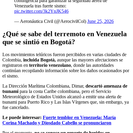
contingencia para garantizar la seguridad aérea de
Venezuela tras fuerte sismo:
pic.twitter.com/3k2YnJK546
— Aeronáutica Civil (@AerocivilCol)
June 25, 2026
¿Qué se sabe del terremoto en Venezuela
que se sintió en Bogotá?
Los movimientos telúricos fueron percibidos en varias ciudades de
Colombia,
incluida Bogotá,
aunque las mayores afectaciones se
registraron en
territorio venezolano
, donde las autoridades
continúan recopilando información sobre los daños ocasionados por
el sismo.
La Dirección Marítima Colombiana, Dimar,
descartó amenaza de
tsunami
para la costa Caribe colombiana, pero el Servicio
Meteorológico de Estados Unidos alcanzó a emitir una alerta de
tsunami para Puerto Rico y Las Islas Vírgenes que, sin embargo, ya
fue cancelado.
Le puede interesar:
Fuerte temblor en Venezuela: María
Corina Machado y Diosdado Cabello se pronunciaron
Por el momento,
no se conoce un reporte de heridos en