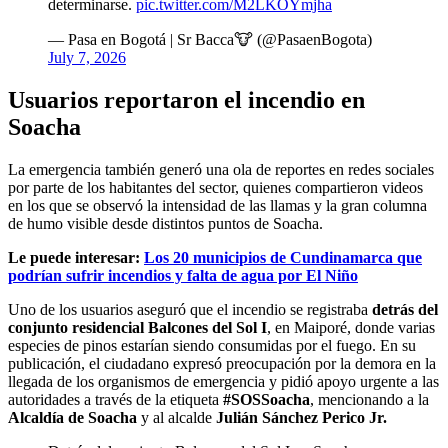
determinarse.
pic.twitter.com/M2LKOYmjha
— Pasa en Bogotá | Sr Bacca🐮 (@PasaenBogota)
July 7, 2026
Usuarios reportaron el incendio en
Soacha
La emergencia también generó una ola de reportes en redes sociales
por parte de los habitantes del sector, quienes compartieron videos
en los que se observó la intensidad de las llamas y la gran columna
de humo visible desde distintos puntos de Soacha.
Le puede interesar:
Los 20 municipios de Cundinamarca que
podrían sufrir incendios y falta de agua por El Niño
Uno de los usuarios aseguró que el incendio se registraba
detrás del
conjunto residencial Balcones del Sol I
, en Maiporé, donde varias
especies de pinos estarían siendo consumidas por el fuego. En su
publicación, el ciudadano expresó preocupación por la demora en la
llegada de los organismos de emergencia y pidió apoyo urgente a las
autoridades a través de la etiqueta
#SOSSoacha
, mencionando a la
Alcaldía de Soacha
y al alcalde
Julián Sánchez Perico Jr.