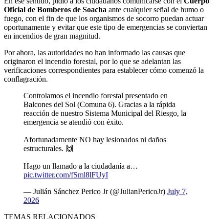
En ese sentido, pidió a los ciudadanos comunicarse con el
Cuerpo
Oficial de Bomberos de Soacha
ante cualquier señal de humo o
fuego, con el fin de que los organismos de socorro puedan actuar
oportunamente y evitar que este tipo de emergencias se conviertan
en incendios de gran magnitud.
Por ahora, las autoridades no han informado las causas que
originaron el incendio forestal, por lo que se adelantan las
verificaciones correspondientes para establecer cómo comenzó la
conflagración.
Controlamos el incendio forestal presentado en
Balcones del Sol (Comuna 6). Gracias a la rápida
reacción de nuestro Sistema Municipal del Riesgo, la
emergencia se atendió con éxito.
​Afortunadamente NO hay lesionados ni daños
estructurales. 🙌
​Hago un llamado a la ciudadanía a…
pic.twitter.com/fSml8lFUyI
— Julián Sánchez Perico Jr (@JulianPericoJr)
July 7,
2026
TEMAS RELACIONADOS