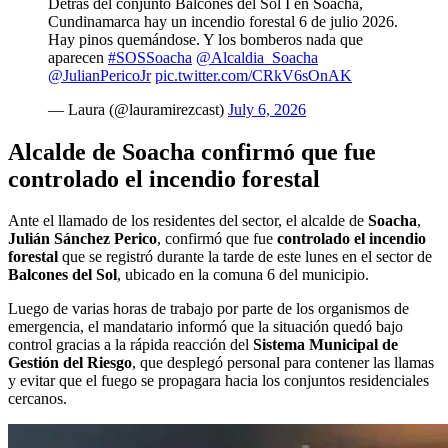
Detrás del conjunto Balcones del Sol I en Soacha,
Cundinamarca hay un incendio forestal 6 de julio 2026.
Hay pinos quemándose. Y los bomberos nada que
aparecen
#SOSSoacha
@Alcaldia_Soacha
@JulianPericoJr
pic.twitter.com/CRkV6sOnAK
— Laura (@lauramirezcast)
July 6, 2026
Alcalde de Soacha confirmó que fue
controlado el incendio forestal
Ante el llamado de los residentes del sector, el alcalde de
Soacha
,
Julián Sánchez Perico
, confirmó que fue
controlado el incendio
forestal
que se registró durante la tarde de este lunes en el sector de
Balcones del Sol
, ubicado en la comuna 6 del municipio.
Luego de varias horas de trabajo por parte de los organismos de
emergencia, el mandatario informó que la situación quedó bajo
control gracias a la rápida reacción del
Sistema Municipal de
Gestión del Riesgo
, que desplegó personal para contener las llamas
y evitar que el fuego se propagara hacia los conjuntos residenciales
cercanos.