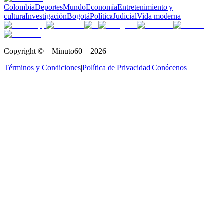
Colombia
Deportes
Mundo
Economía
Entretenimiento y
cultura
Investigación
Bogotá
Política
Judicial
Vida moderna
Copyright © – Minuto60 – 2026
Términos y Condiciones
|
Política de Privacidad
|
Conócenos