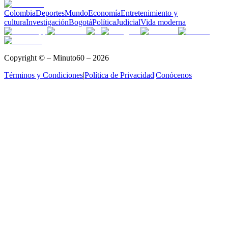
Colombia
Deportes
Mundo
Economía
Entretenimiento y
cultura
Investigación
Bogotá
Política
Judicial
Vida moderna
Copyright © – Minuto60 – 2026
Términos y Condiciones
|
Política de Privacidad
|
Conócenos