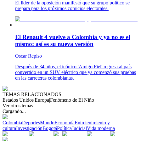
El líder de la oposición manifestó que su grupo político se
prepara para los próximos comicios electorales.
El Renault 4 vuelve a Colombia y ya no es el
mismo: así es su nueva versión
Oscar Repiso
Después de 34 años, el icónico 'Amigo Fiel' regresa al país
convertido en un SUV eléctrico que ya comenzó sus pruebas
en las carreteras colombianas.
TEMAS RELACIONADOS
Estados Unidos
|
Europa
|
Fenómeno de El Niño
Ver otros temas
Cargando...
Colombia
Deportes
Mundo
Economía
Entretenimiento y
cultura
Investigación
Bogotá
Política
Judicial
Vida moderna