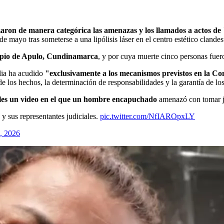
azaron de manera categórica las amenazas y los llamados a actos de
 de mayo tras someterse a una lipólisis láser en el centro estético cland
cipio de Apulo, Cundinamarca
, y por cuya muerte cinco personas fuero
lia ha acudido
"exclusivamente a los mecanismos previstos en la Con
de los hechos, la determinación de responsabilidades y la garantía de lo
ales un video en el que un hombre encapuchado
amenazó con tomar jus
y sus representantes judiciales.
pic.twitter.com/NfIAROpxLY
, 2026