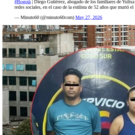
#Bogotá
| Diego Gutiérrez, abogado de los familiares de Yulixa
redes sociales, en el caso de la estilista de 52 años que murió
— Minuto60 (@minuto60com)
May 27, 2026