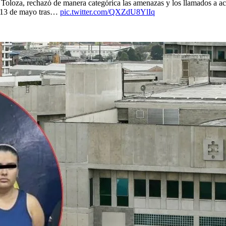
 Toloza, rechazó de manera categórica las amenazas y los llamados a ac
 el 13 de mayo tras…
pic.twitter.com/QXZdU8YlIq