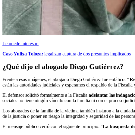
Le puede interesar:
Caso Yulixa Toloza:
legalizan captura de dos presuntos implicados
¿Qué dijo el abogado Diego Gutiérrez?
Frente a esas imágenes, el abogado Diego Gutiérrez fue enfático:
"Re
están las autoridades judiciales y esperamos el respaldo de la Fiscalía y
El defensor solicitó formalmente a la Fiscalía
adelantar las indagaci
sociales no tiene ningún vínculo con la familia ni con el proceso judici
Los abogados de la familia de la víctima también instaron a la ciudada
de la justicia o poner en riesgo la integridad y seguridad de las person
El mensaje público cerró con el siguiente principio: "
La búsqueda de 