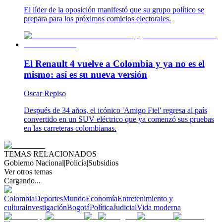
El líder de la oposición manifestó que su grupo político se
prepara para los próximos comicios electorales.
El Renault 4 vuelve a Colombia y ya no es el
mismo: así es su nueva versión
Oscar Repiso
Después de 34 años, el icónico 'Amigo Fiel' regresa al país
convertido en un SUV eléctrico que ya comenzó sus pruebas
en las carreteras colombianas.
TEMAS RELACIONADOS
Gobierno Nacional
|
Policía
|
Subsidios
Ver otros temas
Cargando...
Colombia
Deportes
Mundo
Economía
Entretenimiento y
cultura
Investigación
Bogotá
Política
Judicial
Vida moderna