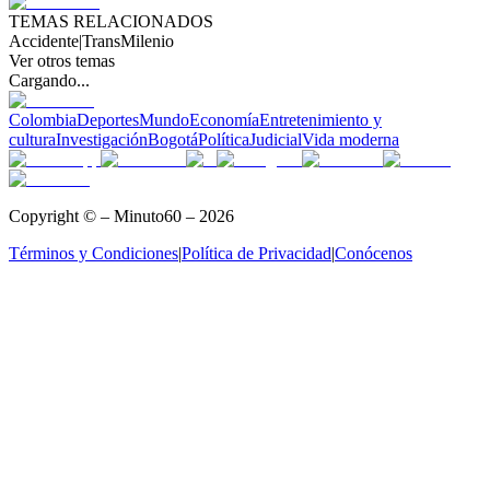
TEMAS RELACIONADOS
Accidente
|
TransMilenio
Ver otros temas
Cargando...
Colombia
Deportes
Mundo
Economía
Entretenimiento y
cultura
Investigación
Bogotá
Política
Judicial
Vida moderna
Copyright © – Minuto60 – 2026
Términos y Condiciones
|
Política de Privacidad
|
Conócenos