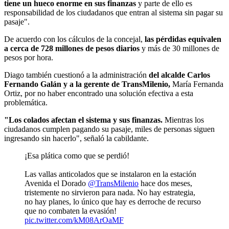
tiene un hueco enorme en sus finanzas
y parte de ello es
responsabilidad de los ciudadanos que entran al sistema sin pagar su
pasaje".
De acuerdo con los cálculos de la concejal,
las pérdidas equivalen
a cerca de 728 millones de pesos diarios
y más de 30 millones de
pesos por hora.
Diago también cuestionó a la administración
del alcalde Carlos
Fernando Galán y a la gerente de TransMilenio,
María Fernanda
Ortiz, por no haber encontrado una solución efectiva a esta
problemática.
"Los colados afectan el sistema y sus finanzas.
Mientras los
ciudadanos cumplen pagando su pasaje, miles de personas siguen
ingresando sin hacerlo", señaló la cabildante.
¡Esa plática como que se perdió!
Las vallas anticolados que se instalaron en la estación
Avenida el Dorado
@TransMilenio
hace dos meses,
tristemente no sirvieron para nada. No hay estrategia,
no hay planes, lo único que hay es derroche de recurso
que no combaten la evasión!
pic.twitter.com/kM08ArOaMF