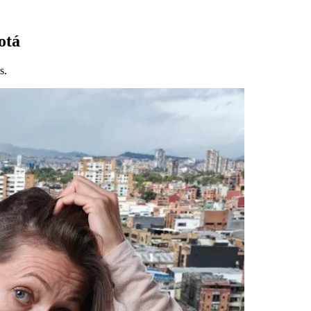
otá
s.