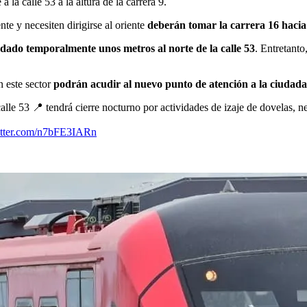
 la calle 53 a la altura de la carrera 9.
te y necesiten dirigirse al oriente
deberán tomar la carrera 16 hacia
adado temporalmente unos metros al norte de la calle 53
. Entretanto
n este sector
podrán acudir al nuevo punto de atención a la ciudadan
calle 53 📍 tendrá cierre nocturno por actividades de izaje de dovelas, n
itter.com/n7bFE3IARn