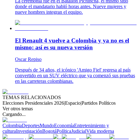
La ceremonia fue en el Batallón Pichincha, el mismo sitio
donde el mandatario habló horas antes. Nueve mujeres y
nueve hombres integran el equipo.
El Renault 4 vuelve a Colombia y ya no es el
mismo: así es su nueva versión
Oscar Repiso
Después de 34 años, el icónico 'Amigo Fiel' regresa al país
convertido en un SUV eléctrico que ya comenzó sus pruebas
en las carreteras colombianas.
TEMAS RELACIONADOS
Elecciones Presidenciales 2026
|
Espacio
|
Partidos Políticos
Ver otros temas
Cargando...
Colombia
Deportes
Mundo
Economía
Entretenimiento y
cultura
Investigación
Bogotá
Política
Judicial
Vida moderna