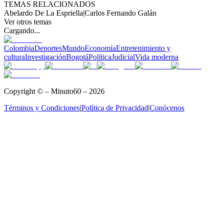
TEMAS RELACIONADOS
Abelardo De La Espriella
|
Carlos Fernando Galán
Ver otros temas
Cargando...
Colombia
Deportes
Mundo
Economía
Entretenimiento y
cultura
Investigación
Bogotá
Política
Judicial
Vida moderna
Copyright © – Minuto60 – 2026
Términos y Condiciones
|
Política de Privacidad
|
Conócenos