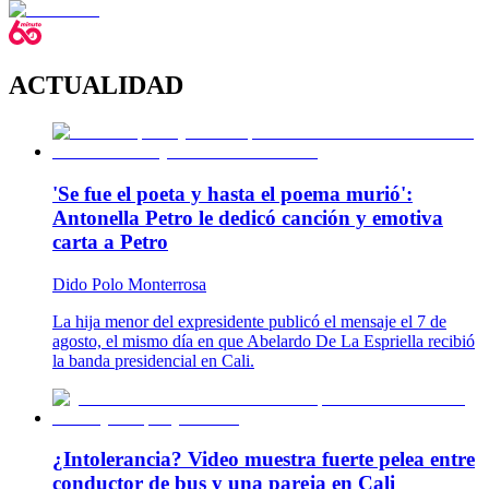
ACTUALIDAD
'Se fue el poeta y hasta el poema murió':
Antonella Petro le dedicó canción y emotiva
carta a Petro
Dido Polo Monterrosa
La hija menor del expresidente publicó el mensaje el 7 de
agosto, el mismo día en que Abelardo De La Espriella recibió
la banda presidencial en Cali.
¿Intolerancia? Video muestra fuerte pelea entre
conductor de bus y una pareja en Cali