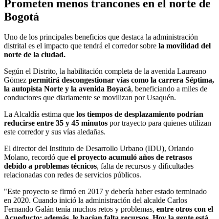
Prometen menos trancones en el norte de
Bogotá
Uno de los principales beneficios que destaca la administración
distrital es el impacto que tendrá el corredor sobre
la movilidad del
norte de la ciudad.
Según el Distrito, la habilitación completa de la avenida Laureano
Gómez
permitirá descongestionar vías como la carrera Séptima,
la autopista Norte y la avenida Boyacá
, beneficiando a miles de
conductores que diariamente se movilizan por Usaquén.
La Alcaldía estima que
los tiempos de desplazamiento podrían
reducirse entre 35 y 45 minutos
por trayecto para quienes utilizan
este corredor y sus vías aledañas.
El director del Instituto de Desarrollo Urbano (IDU), Orlando
Molano, recordó que
el proyecto acumuló años de retrasos
debido a problemas técnicos
, falta de recursos y dificultades
relacionadas con redes de servicios públicos.
"Este proyecto se firmó en 2017 y debería haber estado terminado
en 2020. Cuando inició la administración del alcalde Carlos
Fernando Galán tenía muchos retos y problemas,
entre otros con el
Acueducto; además, le hacían falta recursos. Hoy la gente está