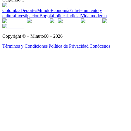
Colombia
Deportes
Mundo
Economía
Entretenimiento y
cultura
Investigación
Bogotá
Política
Judicial
Vida moderna
Copyright © – Minuto60 – 2026
Términos y Condiciones
|
Política de Privacidad
|
Conócenos