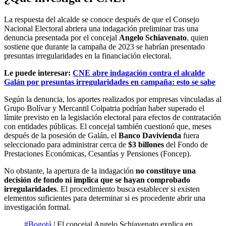
La respuesta del alcalde se conoce después de que el Consejo
Nacional Electoral abriera una indagación preliminar tras una
denuncia presentada por el concejal
Angelo Schiavenato
, quien
sostiene que durante la campaña de 2023 se habrían presentado
presuntas irregularidades en la financiación electoral.
Le puede interesar:
CNE abre indagación contra el alcalde
Galán por presuntas irregularidades en campaña: esto se sabe
Según la denuncia, los aportes realizados por empresas vinculadas al
Grupo Bolívar y Mercantil Colpatria podrían haber superado el
límite previsto en la legislación electoral para efectos de contratación
con entidades públicas. El concejal también cuestionó que, meses
después de la posesión de Galán, el
Banco Davivienda
fuera
seleccionado para administrar cerca de
$3 billones
del Fondo de
Prestaciones Económicas, Cesantías y Pensiones (Foncep).
No obstante, la apertura de la indagación
no constituye una
decisión de fondo ni implica que se hayan comprobado
irregularidades
. El procedimiento busca establecer si existen
elementos suficientes para determinar si es procedente abrir una
investigación formal.
#Bogotá
| El concejal Angelo Schiavenato explica en