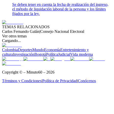
Se deben tener en cuenta la fecha de realización del ingreso,
el método de liquidación laboral de la persona y los límites
fijados por la ley.
TEMAS RELACIONADOS
Carlos Fernando Galán
|
Consejo Nacional Electoral
Ver otros temas
Cargando...
Colombia
Deportes
Mundo
Economía
Entretenimiento y
cultura
Investigación
Bogotá
Política
Judicial
Vida moderna
Copyright © – Minuto60 – 2026
Términos y Condiciones
|
Política de Privacidad
|
Conócenos